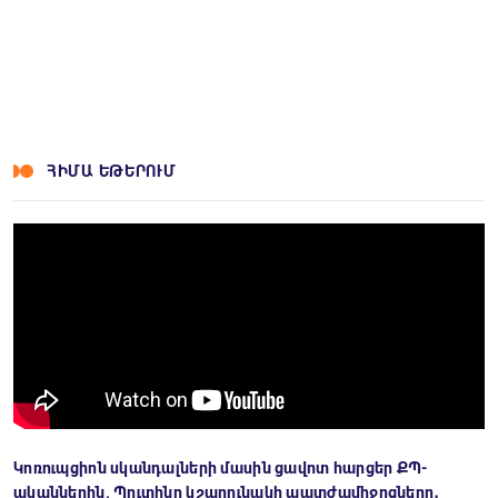
ՀԻՄԱ ԵԹԵՐՈՒՄ
Կոռուպցիոն սկանդալների մասին ցավոտ հարցեր ՔՊ-
ականներին. Պուտինը կշարունակի պատժամիջոցները․