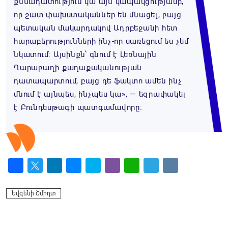
քննադատություն կա այն կապակցությամբ,
որ շատ փախստականներ են մնացել, բայց
պետական մակարդակով Ադրբեջանի հետ
հարաբերությունների ինչ-որ սառեցում ես չեմ
նկատում։ Այսինքն՝ գնում է Լեռնային
Ղարաբաղի քաղաքականության
դատապարտում, բայց դե ֆակտո ամեն ինչ
մնում է այնպես, ինչպես կա», — եզրափակել
է Բունդեսթագի պատգամավորը։
Facebook
Twitter
LinkedIn
Messenger
Skype
Viber
WhatsApp
Telegram
VK
Եվգենի Շմիդտ