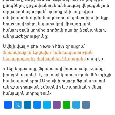
ընդգծելով շրջափակումն անհապաղ վերացնելու և
արցախահայության՝ իր հայրենի հողի վրա
անվտանգ և արժանապատիվ ապրելու իրավունքը
երաշխավորելու նպատակով միջազգային
հանրության կողմից գործուն քայլեր ձեռնարկելու
անհրաժեշտությունը։
Ավելի վաղ Alpha News-ի հետ զրույցում
Ֆրանսիայում Արցախի Հանրապետության
ներկայացուցիչ Հովհաննես Գևորգյանը
ասել էր.
«Մեր նպատակը Ֆրանսիայի հասարակությանը
իրազեկ պահելն է, որ տեղեկատվության մեծ ալիքի
համապատկերում Արցախի հարցը Ֆրանսիայում
անուշադրության չմատնվի և շարունակի մնալ
հանրային տիրույթում»։
Facebook
Twitter
LinkedIn
Messenger
Skype
Viber
WhatsApp
Telegram
VK