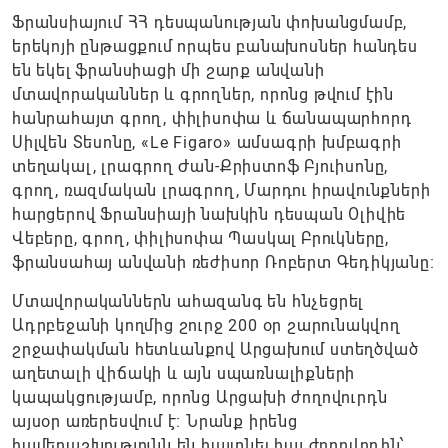
Ֆրանսիայում ՀՀ դեսպանության փոխանցմամբ,
երեկոյի ընթացքում որպես բանախոսներ հանդես
են եկել ֆրանսիացի մի շարք անվանի
մտավորականներ և գրողներ, որոնց թվում էին
հանրահայտ գրող, փիլիսոփա և ճանապարհորդ
Սիլվեն Տեսոնը, «Le Figaro» ամսագրի խմբագրի
տեղակալ, լրագրող Ժան-Քրիստոֆ Բյուիսոնը,
գրող, ռազմական լրագրող, Մարդու իրավունքների
հարցերով Ֆրանսիայի նախկին դեսպան Օլիվիե
Վեբերը, գրող, փիլիսոփա Պասկալ Բրուկները,
ֆրանսահայ անվանի ռեժիսոր Ռոբերտ Գեդիկյանը։
Մտավորականներն ահազանգ են հնչեցրել
Ադրբեջանի կողմից շուրջ 200 օր շարունակվող
շրջափակման հետևանքով Արցախում ստեղծված
աղետալի վիճակի և այն սպառնալիքների
կապակցությամբ, որոնց Արցախի ժողովուրդն
այսօր առերեսվում է։ Նրանք իրենց
համերաշխությունն են հայտնել հայ ժողովրդին՝