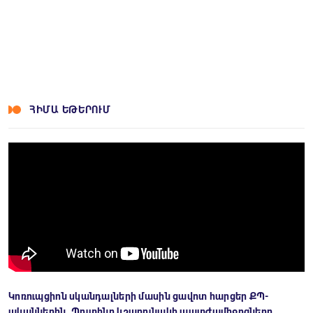
ՀԻՄԱ ԵԹԵՐՈՒՄ
Կոռուպցիոն սկանդալների մասին ցավոտ հարցեր ՔՊ-
ականներին. Պուտինը կշարունակի պատժամիջոցները․