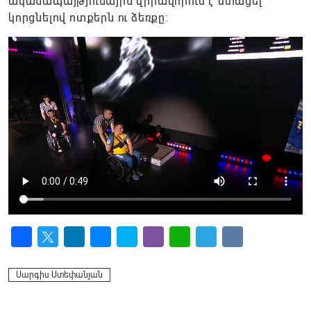
ականապայթյունային վիրավորում է ստացել՝
կորցնելով ոտքերն ու ձեռքը։
Facebook
Twitter
LinkedIn
Messenger
Skype
Viber
WhatsApp
Telegram
VK
Սարգիս Ստեփանյան