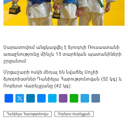
Սարատովում անցկացվել է ձյուդոյի Ռուսաստանի
առաջնությունը մինչև 15 տարեկան պատանիների
շրջանում:
Մրցաշարի ոսկե մեդալ են նվաճել Սոչիի
ձյուդոիստներ Դանիելա Հարությունովան (52 կգ) և
Ռոբերտ Վարելջյանը (42 կգ):
Facebook
Twitter
LinkedIn
Messenger
Skype
Viber
WhatsApp
Telegram
VK
Դանիելա Հարությունովա
Ռոբերտ Վարելջյան