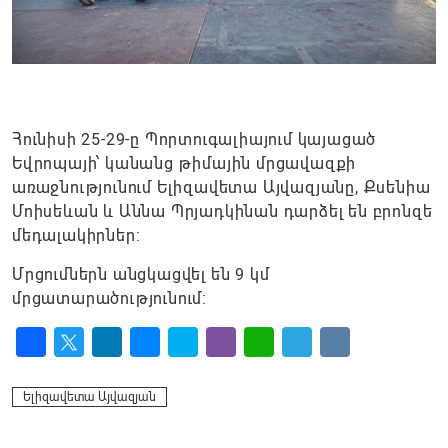
Հունիսի 25-29-ը Պորտուգալիայում կայացած
Եվրոպայի՝ կանանց թիմային մրցավազքի
առաջնությունում Ելիզավետա Այվազյանը, Քսենիա
Մոիսեևան և Աննա Պրյադկինան դարձել են բրոնզե
մեդալակիրներ:
Մրցումներն անցկացվել են 9 կմ
մրցատարածությունում:
Facebook
Twitter
LinkedIn
Messenger
Skype
Viber
WhatsApp
Telegram
VK
Ելիզավետա Այվազյան