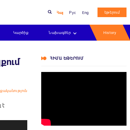
եթերում
Հայ
Рус
Eng
Կարծիք
Նախագծեր
History
ՀԻՄԱ ԵԹԵՐՈՒՄ
քում
քականություն
 է