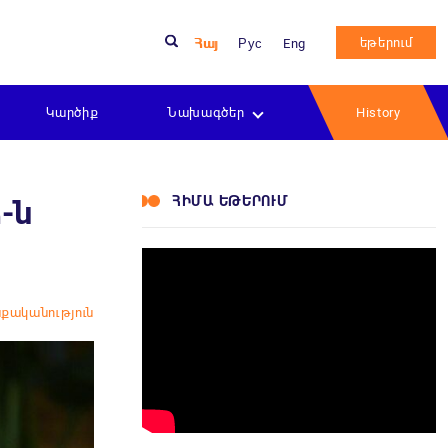
եթերում
Հայ
Рус
Eng
Կարծիք
Նախագծեր
History
ՀԻՄԱ ԵԹԵՐՈՒՄ
-ն
քականություն