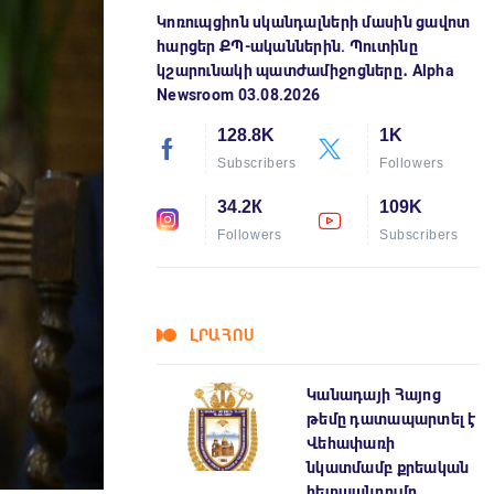
Կոռուպցիոն սկանդալների մասին ցավոտ
հարցեր ՔՊ-ականներին. Պուտինը
կշարունակի պատժամիջոցները․ Alpha
Newsroom 03.08.2026
128.8K
1K
Subscribers
Followers
34.2К
109K
Followers
Subscribers
ԼՐԱՀՈՍ
Կանադայի Հայոց
թեմը դատապարտել է
Վեհափառի
նկատմամբ քրեական
հետապնդումը