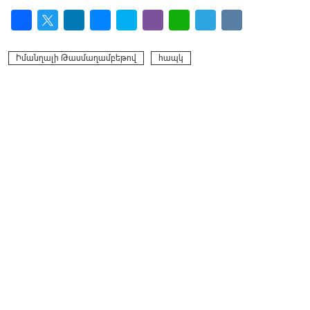
Facebook
Twitter
LinkedIn
Messenger
Skype
Viber
WhatsApp
Telegram
VK
Իմանղալի Թասմաղամբեթով
հապկ