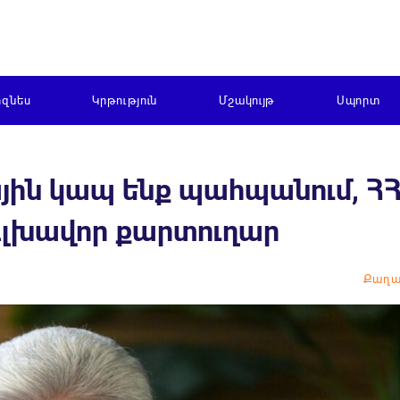
իզնես
Կրթություն
Մշակույթ
Սպորտ
ին կապ ենք պահպանում, ՀՀ
 գլխավոր քարտուղար
Քաղա