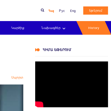
եթերում
Հայ
Рус
Eng
Կարծիք
Նախագծեր
History
ՀԻՄԱ ԵԹԵՐՈՒՄ
Սպորտ