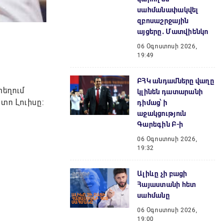
սահմանափակվել
զբոսաշրջային
այցերը․ Մատվիենկո
06 Օգոստոսի 2026,
19:49
ԲՀԿ անդամները վաղը
տեղում
կլինեն դատարանի
տո Լուիսը։
դիմաց՝ ի
աջակցություն
Գարեգին Բ-ի
06 Օգոստոսի 2026,
19:32
Ալիևը չի բացի
Հայաստանի հետ
սահմանը
06 Օգոստոսի 2026,
19:00