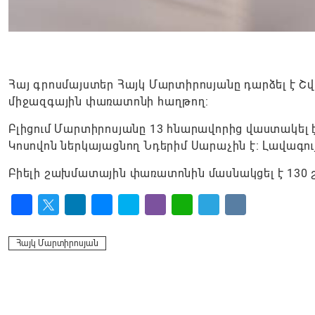
Հայ գրոսմայստեր Հայկ Մարտիրոսյանը դարձել է Շ
միջազգային փառատոնի հաղթող:
Բլիցում Մարտիրոսյանը 13 հնարավորից վաստակել է
Կոսովոն ներկայացնող Նդերիմ Սարաչին է։ Լավագու
Բիելի շախմատային փառատոնին մասնակցել է 130
Facebook
Twitter
LinkedIn
Messenger
Skype
Viber
WhatsApp
Telegram
VK
Հայկ Մարտիրոսյան