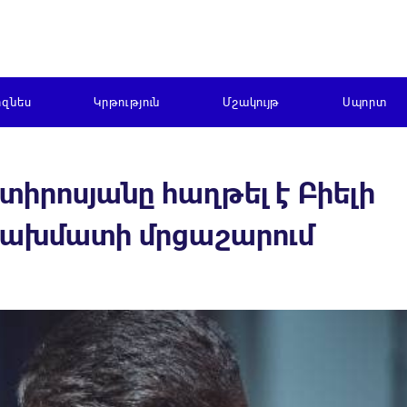
իզնես
Կրթություն
Մշակույթ
Սպորտ
տիրոսյանը հաղթել է Բիելի
 շախմատի մրցաշարում