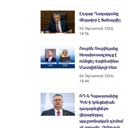
Էդգար Ղազարյանը
մեղավոր է ճանաչվել
06 Օգոստոսի 2026,
18:56
Ռուբեն Ռուբինյանը
հեռախոսազրույց է
ունեցել Վալենտինա
Մատվիենկոյի հետ
06 Օգոստոսի 2026,
18:44
ՌԴ-ն Հայաստանից
ՀԿԵ-ի կոնցեսիան
դադարեցնելու
վերաբերյալ
պաշտոնական դիմում
չի ստացել․ Օվերչուկ