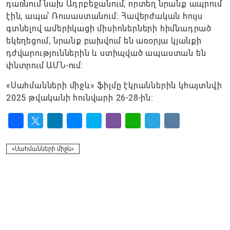
դառնում նախ Ադրբեջանում, որտեղ նրանք ապրում
էին, ապա՝ Ռուսաստանում։ Հավերժական հույս
գտնելով ամերիկացի միսիոներների հիմնադրած
եկեղեցում, նրանք բախվում են առօրյա կյանքի
դժվարություններին և ստիպված ապաստան են
փնտրում ԱՄՆ-ում:
«Սահմանների միջև» ֆիլմը էկրաններին կհայտնվի
2025 թվականի հունվարի 26-28-ին։
Facebook
Twitter
LinkedIn
Messenger
Skype
Viber
WhatsApp
Telegram
VK
«Սահմանների միջև»