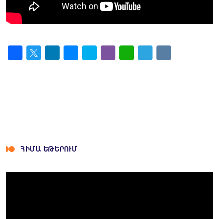
Facebook
Twitter
LinkedIn
Messenger
Skype
Viber
WhatsApp
Telegram
VK
ՀԻՄԱ ԵԹԵՐՈՒՄ