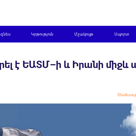
իզնես
Կրթություն
Մշակույթ
Սպորտ
ել է ԵԱՏՄ–ի և Իրանի միջև
Տնտեսութ