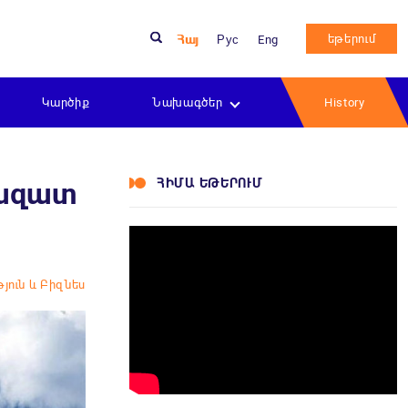
եթերում
Հայ
Рус
Eng
Կարծիք
Նախագծեր
History
ՀԻՄԱ ԵԹԵՐՈՒՄ
 ազատ
յուն և Բիզնես