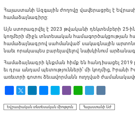
Հայաստանի Ազգային ժողովը վավերացրել է Եվրա
համաձայնագիրը։
Այն ստորագրվել է 2023 թվականի դեկտեմբերի 25-
կողմերի միջև տնտեսական համագործակցության հար
համաձայնագրով սահմանված՝ սակագնային արտոնո
նաեւ որակապես բարելավելով նախկինում արձանագ
Համաձայնագրի կնքման հիմք են հանդիսացել 2019
եւ դրա անդամ պետությունների՝ մի կողմից, Իրանի
առեւտրի գոտու ձեւավորմանն ուղղված ժամանակավ
Facebook
Twitter
LinkedIn
Messenger
Skype
Viber
WhatsApp
Telegram
VK
Եվրասիական տնտեսական միություն
Հայաստանի ԱԺ