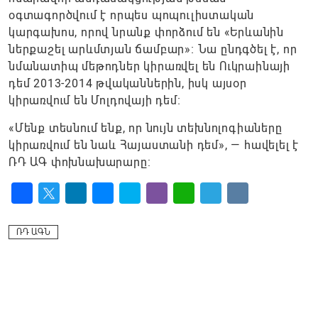
օգտագործվում է որպես պոպուլիստական
կարգախոս, որով նրանք փորձում են «Երևանին
ներքաշել արևմտյան ճամբար»։ Նա ընդգծել է, որ
նմանատիպ մեթոդներ կիրառվել են Ուկրաինայի
դեմ 2013-2014 թվականներին, իսկ այսօր
կիրառվում են Մոլդովայի դեմ։
«Մենք տեսնում ենք, որ նույն տեխնոլոգիաները
կիրառվում են նաև Հայաստանի դեմ», — հավելել է
ՌԴ ԱԳ փոխնախարարը:
Facebook
Twitter
LinkedIn
Messenger
Skype
Viber
WhatsApp
Telegram
VK
ՌԴ ԱԳՆ