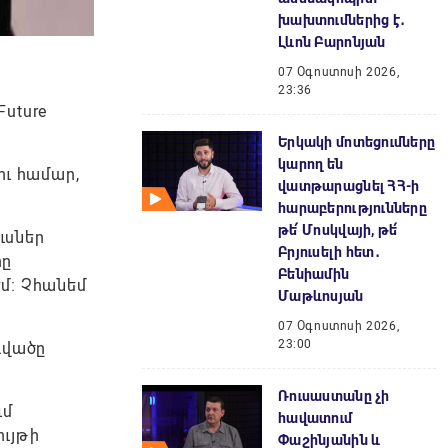
խախտումներից է․
Լևոն Բարոնյան
07 Օգոստոսի 2026,
23:36
uture
Երկակի մոտեցումները
կարող են
ու համար,
վատթարացնել ՀՀ-ի
հարաբերությունները
թե՛ Մոսկվայի, թե՛
ւսներ
Բրյուսելի հետ․
րը
Բենիամին
եմ։ Չհանեմ
Մաթևոսյան
07 Օգոստոսի 2026,
23:00
գվածը
Ռուսաստանը չի
ւմ
հավատում
ւյթի
Փաշինյանին և