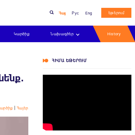
եթերում
Հայ
Рус
Eng
Կարծիք
Նախագծեր
History
ՀԻՄԱ ԵԹԵՐՈՒՄ
նենք․
|
Կարծիք
Հայեր