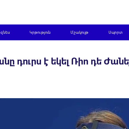
իզնես
Կրթություն
Մշակույթ
Սպորտ
 դուրս է եկել Ռիո դե Ժանե