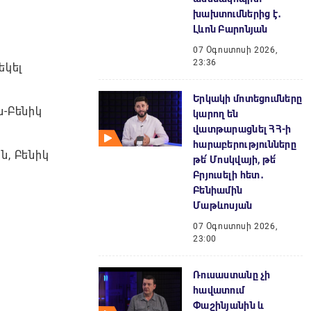
խախտումներից է․
Լևոն Բարոնյան
07 Օգոստոսի 2026,
23:36
եկել
Երկակի մոտեցումները
ն-Բենիկ
կարող են
վատթարացնել ՀՀ-ի
հարաբերությունները
ն, Բենիկ
թե՛ Մոսկվայի, թե՛
Բրյուսելի հետ․
Բենիամին
Մաթևոսյան
07 Օգոստոսի 2026,
23:00
Ռուսաստանը չի
հավատում
Փաշինյանին և