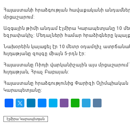
Հայաստանի հրաձգության հավաքականի անդամները 
մրցաշարում:
Ազգային թիմի անդամ Էլմիրա Կարապետյանը 10 մետ
եզրափակիչ: Մեդալների համար հրաձիգները կպայք
Նախօրեին կայացել էր 10 մետր օդամղիչ ատրճանակ
Խլղաթյանը զույգը միայն 5-րդն էր:
Հայաստանը Ռիոյի վարկանիշային այս մրցաշարում 
Խլղաթյան, Հրաչ Բաբայան:
Հայաստանը հրաձգությունից Փարիզի Օլիմպիական խաղ
Կարապետյանը:
Facebook
Twitter
LinkedIn
Messenger
Skype
Viber
WhatsApp
Telegram
VK
Էլմիրա Կարապետյան