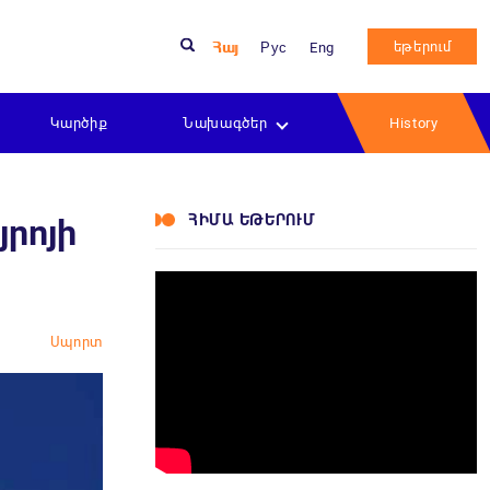
եթերում
Հայ
Рус
Eng
Կարծիք
Նախագծեր
History
ՀԻՄԱ ԵԹԵՐՈՒՄ
յրոյի
Սպորտ