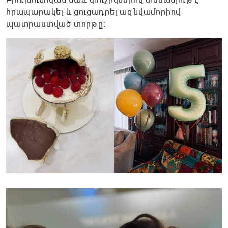
հրապարակել և ցուցադրել ազնվամորիով
պատրաստված տորթը։