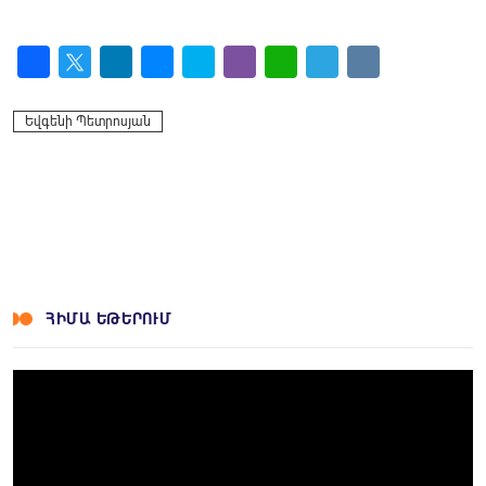
Facebook
Twitter
LinkedIn
Messenger
Skype
Viber
WhatsApp
Telegram
VK
Եվգենի Պետրոսյան
ՀԻՄԱ ԵԹԵՐՈՒՄ