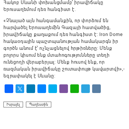
Հակոբ Սևանի փոխանցմամբ՝ իրավիճակը
Երուսաղեմում դեռ հանգիստ է.
«Չնայած այն հանգամանքին, որ փորձում են
հարվածել Երուսաղեմին Գազայի հատվածից,
իրավիճակը քաղաքում դեռ հանգիստ է։ Iron Dome
հակաօդային պաշտպանության համակարգն իր
գործն անում է՝ ոչնչացնելով հրթիռները։ Մենք
բոլորս կիսում ենք մտահոգությունները տեղի
ունեցողի վերաբերյալ: Մենք հուսով ենք, որ
ռազմական իրավիճակը շուտափույթ կավարտվի»,-
եզրափակել է Սևանը:
Facebook
Twitter
LinkedIn
Messenger
Skype
Viber
WhatsApp
Telegram
VK
Իսրայել
Պաղեստին