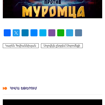
Facebook
Twitter
LinkedIn
Messenger
Skype
Viber
WhatsApp
Telegram
VK
Կարեն Հովհաննիսյան
Սոլովեյն ընդդեմ Մուրոմեցի
ՀԻՄԱ ԵԹԵՐՈՒՄ