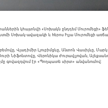
կրաններին կհայտնվի «Սոխակն ընդդեմ Մուրոմեցի» ֆե
կպատմի Սոխակ-ավազակի և հերոս Իլյա Մուրոմեցի առ
մովը, Վլադիմիր Լյուբիմցևը, Անտոն Վասիլևը, Մարկ
, Յուրի Նիֆոնտովը, Վերոնիկա Ժուրավլյովան, Ալեքսա
ֆիլմը գովազդվում էր «Պողպատե սիրտ» անվանումով։