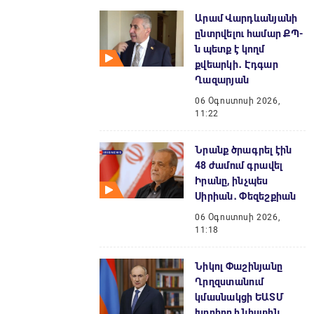
Արամ Վարդևանյանի
ընտրվելու համար ՔՊ-
ն պետք է կողմ
քվեարկի․ Էդգար
Ղազարյան
06 Օգոստոսի 2026,
11:22
Նրանք ծրագրել էին
48 ժամում գրավել
Իրանը, ինչպես
Սիրիան․ Փեզեշքիան
06 Օգոստոսի 2026,
11:18
Նիկոլ Փաշինյանը
Ղրղզստանում
կմասնակցի ԵԱՏՄ
խորհրդի նիստին