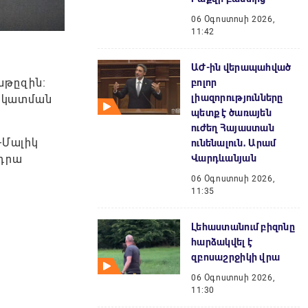
06 Օգոստոսի 2026,
11:42
ԱԺ-ին վերապահված
նթըզին։
բոլոր
լիազորությունները
ճակատման
պետք է ծառայեն
ուժեղ Հայաստան
-Մալիկ
ունենալուն․ Արամ
նդրա
Վարդևանյան
06 Օգոստոսի 2026,
11:35
Լեհաստանում բիզոնը
հարձակվել է
զբոսաշրջիկի վրա
06 Օգոստոսի 2026,
11:30