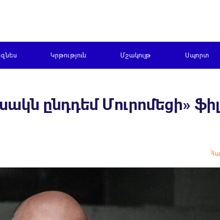
իզնես
Կրթություն
Մշակույթ
Սպորտ
խակն ընդդեմ Մուրոմեցի» ֆիլ
Հա