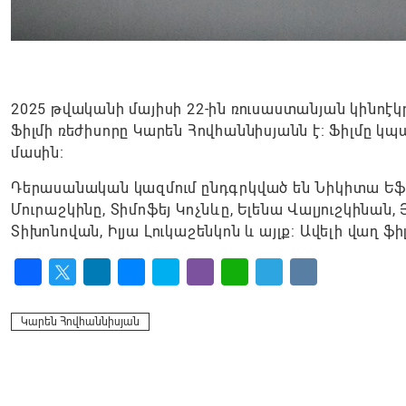
2025 թվականի մայիսի 22-ին ռուսաստանյան կինոէ
Ֆիլմի ռեժիսորը Կարեն Հովհաննիսյանն է։ Ֆիլմը 
մասին։
Դերասանական կազմում ընդգրկված են Նիկիտա Եֆրե
Մուրաշկինը, Տիմոֆեյ Կոչնևը, Ելենա Վալյուշկինան
Տիխոնովան, Իլյա Լուկաշենկոն և այլք: Ավելի վաղ 
Facebook
Twitter
LinkedIn
Messenger
Skype
Viber
WhatsApp
Telegram
VK
Կարեն Հովհաննիսյան