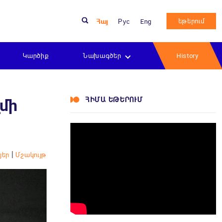
եթերում
Հայ
Рус
Eng
Կարծիք
Նախագծեր
History
ՀԻՄԱ ԵԹԵՐՈՒՄ
մի
|
յեր
Մշակույթ