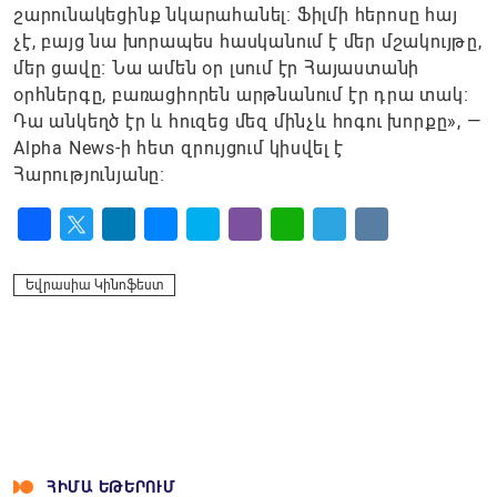
շարունակեցինք նկարահանել: Ֆիլմի հերոսը հայ
չէ, բայց նա խորապես հասկանում է մեր մշակույթը,
մեր ցավը։ Նա ամեն օր լսում էր Հայաստանի
օրհներգը, բառացիորեն արթնանում էր դրա տակ։
Դա անկեղծ էր և հուզեց մեզ մինչև հոգու խորքը», —
Alpha News-ի հետ զրույցում կիսվել է
Հարությունյանը։
Facebook
Twitter
LinkedIn
Messenger
Skype
Viber
WhatsApp
Telegram
VK
Եվրասիա Կինոֆեստ
ՀԻՄԱ ԵԹԵՐՈՒՄ