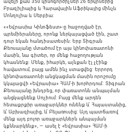
ավելի քան 350 կինոգործիչներ 26 երկրներից՝
Բրազիլիայից և Հարավային Աֆրիկայից մինչև
Մոնղոլիա և Սերբիա:
««Եվրասիա Կինոֆեստ»-ը հաջողված էր,
պրեմիերաները, որոնք ներկայացված էին, շատ
դուր եկան հանդիսատեսին։ Երբ Տիգրան
Քեոսայանը մտածում էր այս կինոփառատոնի
մասին, նա գիտեր, որ մենք հաջողության
կհասնենք։ Մենք, իհարկե, այնքան էլ չէինք
հավատում, բայց ամեն ինչ ստացվեց։ Երրորդ
կինոփառատոնի անցկացման մասին որոշումը
կկայացվի «Եվրասիա» ՀԱՄ-ի խորհրդում: Տիգրան
Քեոսայանը խնդրեց, որ փառատոնն անպայման
անցկացնենք Սոչիում։ Բայց մենք արդեն
հետաքրքիր առաջարկներ ունենք և՛ Հայաստանից,
և՛ Աբխազիայից, և՛ Բելառուսից։ Այդ պատճառով
մենք այդ բոլոր առաջարկներն անպայման
կքննարկենք», — ասել է «Եվրասիա» ՀԱՄ-ի