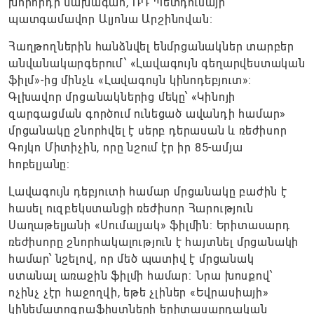
խորհրդի նախագահ, ՌԴ Պետդումայի
պատգամավոր Ալյոնա Արշինովան։
Հաղթողներին հանձնվել ենմրցանակներ տարբեր
անվանակարգերում՝ «Լավագույն գեղարվեստական
ֆիլմ»-ից մինչև «Լավագույն կինոդեբյուտ»:
Գլխավոր մրցանակներից մեկը՝ «Կինոյի
զարգացման գործում ունեցած ավանդի համար»
մրցանակը շնորհվել է սերբ դերասան և ռեժիսոր
Գոյկո Միտիչին, որը նշում էր իր 85-ամյա
հոբելյանը:
Լավագույն դեբյուտի համար մրցանակը բաժին է
հասել ուզբեկստանցի ռեժիսոր Հարություն
Սաղաթելյանի «Սումալյակ» ֆիլմին: Երիտասարդ
ռեժիսորը շնորհակալություն է հայտնել մրցանակի
համար՝ նշելով, որ մեծ պատիվ է մրցանակ
ստանալ առաջին ֆիլմի համար: Նրա խոսքով՝
ոչինչ չէր հաջողվի, եթե չլիներ «Եվրասիայի»
կինեմատոգրաֆիստների երիտասարդական