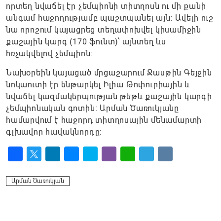
որտեղ նվաճել էր չեմպիոնի տիտղոսն ու մի քանի
անգամ հաջողությամբ պաշտպանել այն։ Ավելի ուշ
նա որոշում կայացրեց տեղափոխվել կիսամիջին
քաշային կարգ (170 ֆունտ)՝ այնտեղ ևս
հռչակվելով չեմպիոն։
Նախօրեին կայացած մրցաշարում Ջասթին Գեյջին
նոկաուտի էր ենթարկել Իլիա Թոփուրիային և
նվաճել կազմակերպության թեթև քաշային կարգի
չեմպիոնական գոտին։ Արման Ծառուկյանը
համարվում է հաջորդ տիտղոսային մենամարտի
գլխավոր հավակնորդը։
Facebook
Twitter
LinkedIn
Messenger
Skype
Viber
WhatsApp
Telegram
VK
Արման Ծառուկյան