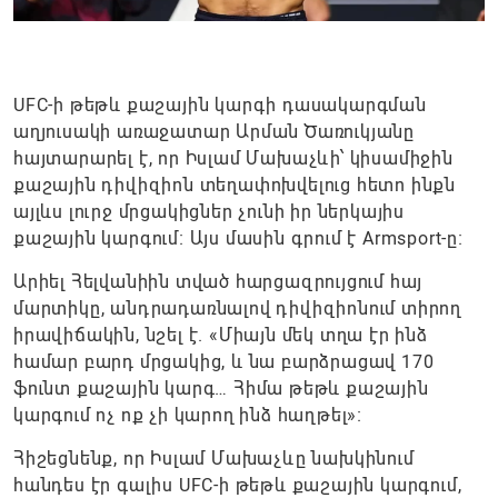
UFC-ի թեթև քաշային կարգի դասակարգման
աղյուսակի առաջատար Արման Ծառուկյանը
հայտարարել է, որ Իսլամ Մախաչևի՝ կիսամիջին
քաշային դիվիզիոն տեղափոխվելուց հետո ինքն
այլևս լուրջ մրցակիցներ չունի իր ներկայիս
քաշային կարգում։ Այս մասին գրում է Armsport-ը։
Արիել Հելվանիին տված հարցազրույցում հայ
մարտիկը, անդրադառնալով դիվիզիոնում տիրող
իրավիճակին, նշել է. «Միայն մեկ տղա էր ինձ
համար բարդ մրցակից, և նա բարձրացավ 170
ֆունտ քաշային կարգ… Հիմա թեթև քաշային
կարգում ոչ ոք չի կարող ինձ հաղթել»։
Հիշեցնենք, որ Իսլամ Մախաչևը նախկինում
հանդես էր գալիս UFC-ի թեթև քաշային կարգում,