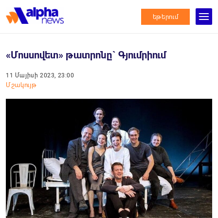
եթերում
«Մոսսովետ» թատրոնը` Գյումրիում
11 Մայիսի 2023, 23:00
Մշակույթ