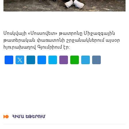
Մոսկվայի «Մոսսովետ» թատրոնը Միջազգային
թատերական փառատոնի շրջանակներում այսօր
հյուրախաղով Գյումրիում էր։
Facebook
Twitter
LinkedIn
Messenger
Skype
Viber
WhatsApp
Telegram
VK
ՀԻՄԱ ԵԹԵՐՈՒՄ