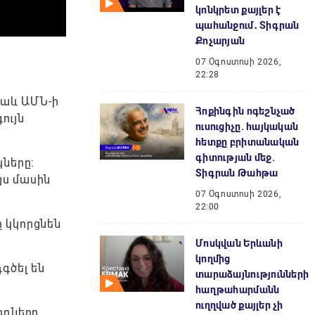
կոնկրետ քայլեր է
պահանջում․ Տիգրան
Քոչարյան
07 Օգոստոսի 2026,
22:28
նաև ԱՄՆ-ի
Հոքինգին ոգեշնչած
ույն
ուսուցիչը. հայկական
հետքը բրիտանական
գիտության մեջ.
կները։
Տիգրան Թահթա
յս մասին
07 Օգոստոսի 2026,
22:00
ը կկորցնեն
Մոսկվան Երևանի
կողմից
գծել են
տարաձայնությունների
հաղթահարմանն
ուղղված քայլեր չի
րդները