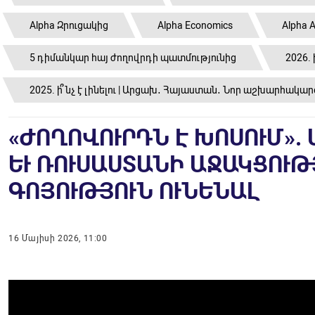
Alpha Զրուցակից
Alpha Economics
Alpha A
5 դիմանկար հայ ժողովրդի պատմությունից
2026. 
2025. ի՞նչ է լինելու | Արցախ․ Հայաստան․ Նոր աշխարհակար
«ԺՈՂՈՎՈՒՐԴՆ Է ԽՈՍՈՒՄ».
ԵՒ ՌՈՒՍԱՍՏԱՆԻ ԱՋԱԿՑՈՒԹՅ
ՈՅՈՒԹՅՈՒՆ ՈՒՆԵՆԱԼ
16 Մայիսի 2026, 11:00