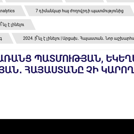
nalytics
7 դիմանկար հայ ժողովրդի պատմությունից
ի՞նչ է լինելու
գ
2024. ի՞նչ է լինելու | Արցախ․ Հայաստան․ Նոր աշխար
 ԱՌԱՆՑ ՊԱՏՄՈՒԹՅԱՆ, ԵԿԵՂ
ԱՆ․ ՀԱՅԱՍՏԱՆԸ ՉԻ ԿԱՐՈՂ 