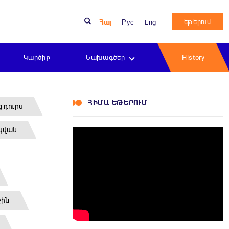
եթերում
Հայ
Рус
Eng
Կարծիք
Նախագծեր
History
ՀԻՄԱ ԵԹԵՐՈՒՄ
ց դուրս
սկվան
շին