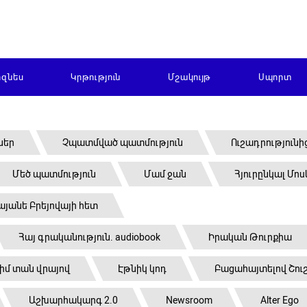
իզնես
Կրթություն
Մշակույթ
Սպորտ
ներ
Չպատմված պատմություն
Ուշադրությունի
Մեծ պատմություն
Մամ ջան
Հյուրընկալ Մո
յանե Բրեյովայի հետ
Հայ գրականություն. audiobook
Իրական Թուրքիա
 իմ տան վրայով
Էթնիկ կոդ
Բացահայտելով Շու
Աշխարհակարգ 2.0
Newsroom
Alter Ego