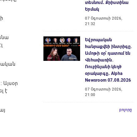
տեսնում․ Քրիստինա
Երմակ
սի
07 Օգոստոսի 2026,
21:32
ենա
Եվրոպական
լ
հանրաքվեի ինտրիգը.
Ամոթի օր՝ դատում են
Վեհափառին.
յկական
Ռուբինյանի կեղծ
օրակարգը․ Alpha
Newsroom 07․08․2026
։ Այսօր
07 Օգոստոսի 2026,
լ է
21:00
այ
բոլորը