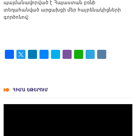
պայմանավորված է Հայաստան բռնի
տեղահանված արցախցի մեր հայրենակիցների
գործոնով։
Facebook
Twitter
LinkedIn
Messenger
Skype
Viber
WhatsApp
Telegram
VK
ՀԻՄԱ ԵԹԵՐՈՒՄ