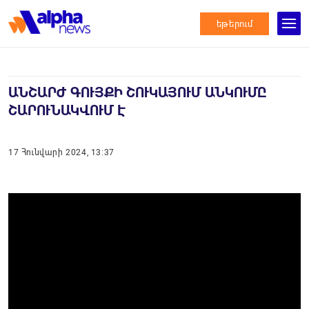
եթերում
ԱՆՇԱՐԺ ԳՈՒՅՔԻ ՇՈՒԿԱՅՈՒՄ ԱՆԿՈՒՄԸ
ՇԱՐՈՒՆԱԿՎՈՒՄ Է
17 Հունվարի 2024, 13:37