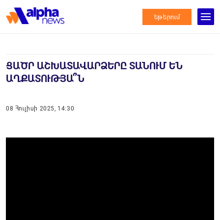
եթերում
ՑԱԾՐ ԱՇԽԱՏԱՎԱՐՁԵՐԸ ՏԱՆՈՒՄ ԵՆ
ԱՂՔԱՏՈՒԹՅԱ՞Ն
08 Հուլիսի 2025, 14:30