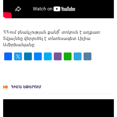
ՀՀ-ում բնակչության քանի՞ տոկոսն է աղքատ։
Տվյալնեը վերլուծել է տնտեսագետ Լիլիա
Ամիրխանյանը։
Facebook
Twitter
LinkedIn
Messenger
Skype
Viber
WhatsApp
Telegram
VK
ՀԻՄԱ ԵԹԵՐՈՒՄ