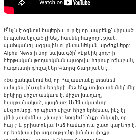
Ի՞նչն է օգնում հայերիս` ուր էլ որ ապրենք՝ սիրված
եւ պահանջված լինել, հասնել հաջողության,
պահպանել ազգային ու ընտանեկան արժեքները։
Alpha News-ի նոր նախագծի՝ «Էթնիկ կոդ»-ի
հերթական թողարկման այսօրվա հերոսը ոճաբան,
հագուստի դիզայներ Գևորգ Շադոյանն է․
«Ես ցանկանում եմ, որ Հայաստանը տեսնեմ
այնպես, ինչպես երգերի մեջ ենք սովոր տեսնել՝ մեր
երկիրը միշտ անկախ է, միշտ խաղաղ,
հաղթանակած, պայծառ։ Ամենակարևոր
սկզբունքը, որ պիտի միշտ հիշի երեխաս, ինչ էլ
լինի չվախենա, չխաբի։ Կուզեմ՝ ինքը ընկալի, որ
հայ է և քրիստոնյա։ Ինձ համար դա շատ կարևոր է,
որ երեխաս իր ազգությունը իմանա փոքր