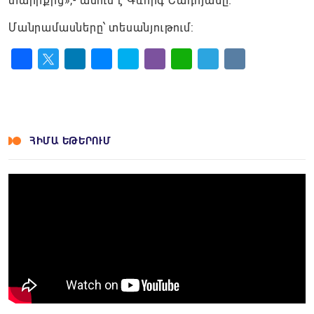
տարիքից»,- ասում է Գևորգ Շադոյանը։
Մանրամասները՝ տեսանյութում:
Facebook
Twitter
LinkedIn
Messenger
Skype
Viber
WhatsApp
Telegram
VK
ՀԻՄԱ ԵԹԵՐՈՒՄ