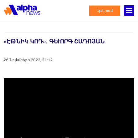
եթերում
«ԷԹՆԻԿ ԿՈԴ». ԳԵՒՈՐԳ ՇԱԴՈՅԱՆ
26 Նոյեմբերի 2023, 21:12