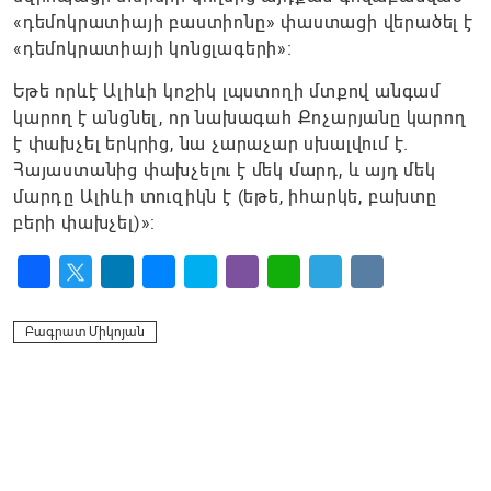
«դեմոկրատիայի բաստիոնը» փաստացի վերածել է
«դեմոկրատիայի կոնցլագերի»։
Եթե որևէ Ալիևի կոշիկ լպստողի մտքով անգամ
կարող է անցնել, որ նախագահ Քոչարյանը կարող
է փախչել երկրից, նա չարաչար սխալվում է.
Հայաստանից փախչելու է մեկ մարդ, և այդ մեկ
մարդը Ալիևի տուզիկն է (եթե, իհարկե, բախտը
բերի փախչել)»:
Facebook
Twitter
LinkedIn
Messenger
Skype
Viber
WhatsApp
Telegram
VK
Բագրատ Միկոյան