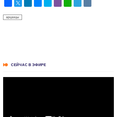
Facebook
Twitter
LinkedIn
Messenger
Skype
Viber
WhatsApp
Telegram
VK
арцахцы
СЕЙЧАС В ЭФИРЕ