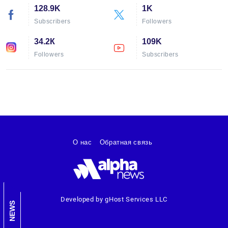
128.9K
1K
Subscribers
Followers
34.2К
109K
Followers
Subscribers
О нас
Обратная связь
Developed by gHost Services LLC
NEWS