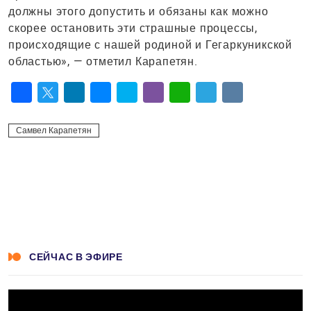
должны этого допустить и обязаны как можно
скорее остановить эти страшные процессы,
происходящие с нашей родиной и Гегаркуникской
областью», — отметил Карапетян.
Facebook
Twitter
LinkedIn
Messenger
Skype
Viber
WhatsApp
Telegram
VK
Самвел Карапетян
СЕЙЧАС В ЭФИРЕ