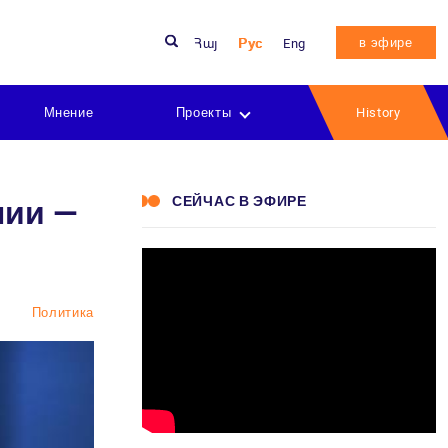
в эфире
Հայ
Рус
Eng
Мнение
Проекты
History
СЕЙЧАС В ЭФИРЕ
нии —
Политика