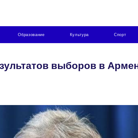
Образование
Культура
Спорт
зультатов выборов в Арме