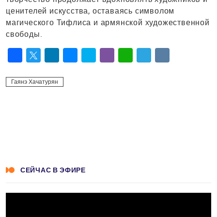
ценителей искусства, оставаясь символом
магического Тифлиса и армянской художественной
свободы.
Facebook
Twitter
LinkedIn
Messenger
Skype
Viber
WhatsApp
Telegram
VK
Гаянэ Хачатурян
СЕЙЧАС В ЭФИРЕ