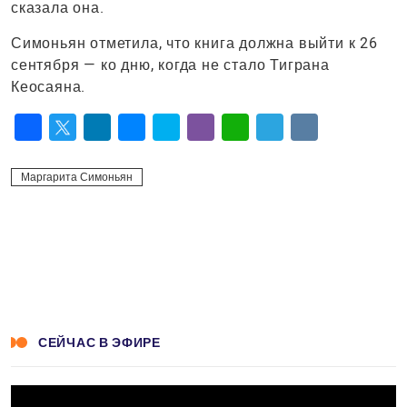
сказала она.
Симоньян отметила, что книга должна выйти к 26
сентября — ко дню, когда не стало Тиграна
Кеосаяна.
Facebook
Twitter
LinkedIn
Messenger
Skype
Viber
WhatsApp
Telegram
VK
Маргарита Симоньян
СЕЙЧАС В ЭФИРЕ