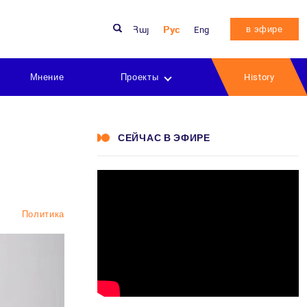
в эфире
Հայ
Рус
Eng
Мнение
Проекты
History
СЕЙЧАС В ЭФИРЕ
Политика