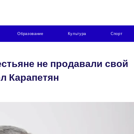
Образование
Культура
Спорт
естьяне не продавали свой
ел Карапетян