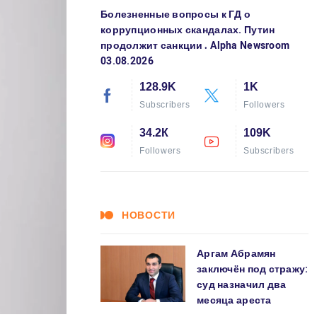
Болезненные вопросы к ГД о
коррупционных скандалах. Путин
продолжит санкции․ Alpha Newsroom
03.08.2026
128.9K
1K
Subscribers
Followers
34.2К
109K
Followers
Subscribers
НОВОСТИ
Аргам Абрамян
заключён под стражу:
суд назначил два
месяца ареста