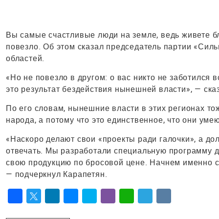
Вы самые счастливые люди на земле, ведь живете б
повезло. Об этом сказал председатель партии «Сил
областей.
«Но не повезло в другом: о вас никто не заботился 
это результат бездействия нынешней власти», — ска
По его словам, нынешние власти в этих регионах то
народа, а потому что это единственное, что они умею
«Наскоро делают свои «проекты ради галочки», а дол
отвечать. Мы разработали специальную программу д
свою продукцию по бросовой цене. Начнем именно с 
— подчеркнул Карапетян.
Facebook
Twitter
LinkedIn
Messenger
Skype
Viber
WhatsApp
Telegram
VK