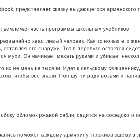
book, представляет сказку выдающегося армянского п
неотъемлемая часть программы школьных учебников.
чрезвычайно хвастливый человек. Как-то ночью его же
, оставляя его снаружи. Тот в перепуге остается сиде
ся мухи. Он начинает махать руками и убивает нескол
то их не меньше тысячи. Идет к сельскому священнику
этом, чтобы все знали. Поп шутки ради возьми и напи
сбоку обломок ржавой сабли, садится на соседского о
запись поможет каждому армянину, проживающему в 