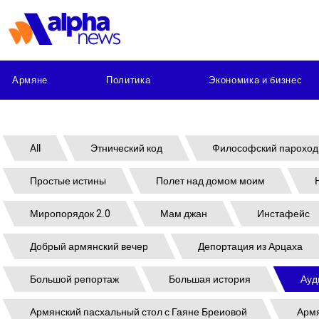
Армяне
Политика
Экономика и бизнес
All
Этнический код
Философский пароход
Простые истины
Полет над домом моим
Миропорядок 2.0
Мам джан
Инстафейс
Добрый армянский вечер
Депортация из Арцаха
Большой репортаж
Большая история
Ауд
Армянский пасхальный стол с Гаяне Бреиовой
Армя