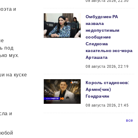
08 августа 2026, 22:30
оэта и
Омбудсмен РА
назвала
недопустимым
сообщение
не
Следкома
ть под
касательно экс-мэра
ько мух.
Арташата
,
08 августа 2026, 22:19
ши на куске
Король стадионов:
Армен(чик)
Гондрачян
08 августа 2026, 21:45
сла и
все
любой