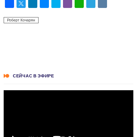
Facebook
Twitter
LinkedIn
Messenger
Skype
Viber
WhatsApp
Telegram
VK
Роберт Кочарян
СЕЙЧАС В ЭФИРЕ