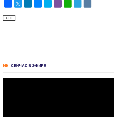
Facebook
Twitter
LinkedIn
Messenger
Skype
Viber
WhatsApp
Telegram
VK
СНГ
СЕЙЧАС В ЭФИРЕ