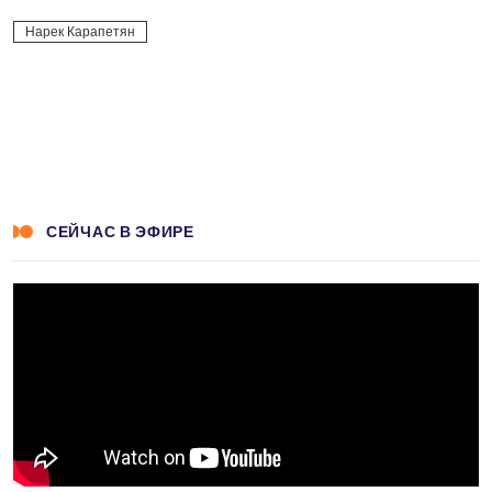
Facebook
Twitter
LinkedIn
Messenger
Skype
Viber
WhatsApp
Telegram
VK
Нарек Карапетян
СЕЙЧАС В ЭФИРЕ