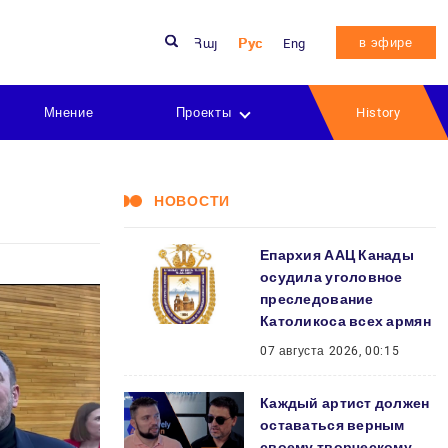
в эфире
Հայ
Рус
Eng
Мнение
Проекты
History
НОВОСТИ
Епархия ААЦ Канады
осудила уголовное
преследование
Католикоса всех армян
07 августа 2026, 00:15
Каждый артист должен
оставаться верным
своему творческому