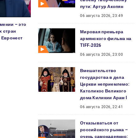
пути: Артур Акопян
06 августа 2026, 23:49
мении – это
х стран
Мировая премьера
а Евронест
армянского фильма на
TIFF‑2026
06 августа 2026, 23:00
Вмешательство
государства в дела
Церкви неприемлемо:
Католикос Великого
дома Киликии Арам I
06 августа 2026, 22:41
Отказываться от
российского рынка –
очень самонадеянно: