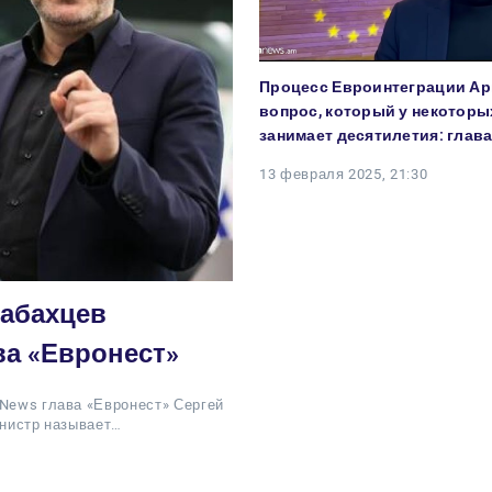
Процесс Евроинтеграции Ар
вопрос, который у некоторы
занимает десятилетия: глав
13 февраля 2025, 21:30
рабахцев
ва «Евронест»
 News глава «Евронест» Сергей
инистр называет…