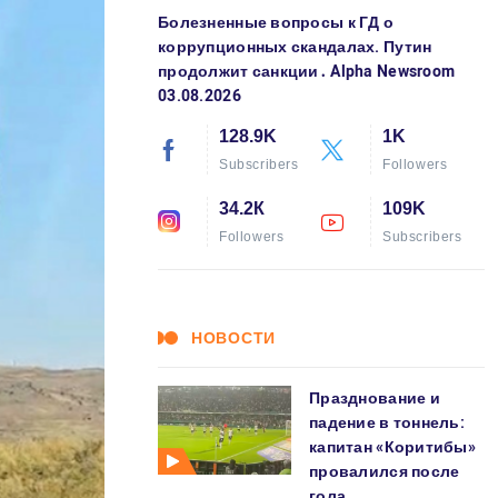
Болезненные вопросы к ГД о
коррупционных скандалах. Путин
продолжит санкции․ Alpha Newsroom
03.08.2026
128.9K
1K
Subscribers
Followers
34.2К
109K
Followers
Subscribers
НОВОСТИ
Празднование и
падение в тоннель:
капитан «Коритибы»
провалился после
гола