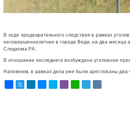
В ходе предварительного следствия в рамках уголо
несовершеннолетних в городе Веди, на два месяца а
Следкома РА.
В отношении последнего возбуждено уголовное пресл
Напомним, в рамках дела уже были арестованы два 
Facebook
Twitter
LinkedIn
Messenger
Skype
Viber
WhatsApp
Telegram
VK