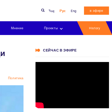
в эфире
Հայ
Рус
Eng
Мнение
Проекты
History
СЕЙЧАС В ЭФИРЕ
ди
Политика