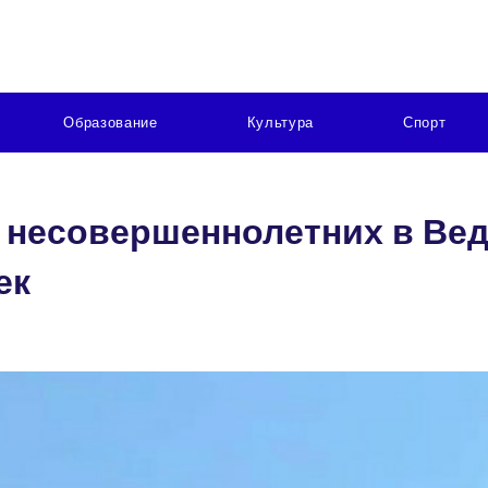
Образование
Культура
Спорт
и несовершеннолетних в Ве
ек