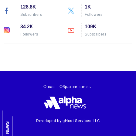
128.8K
1K
Subscribers
Followers
34.2К
109K
Followers
Subscribers
О нас
Обратная связь
Developed by gHost Services LLC
NEWS