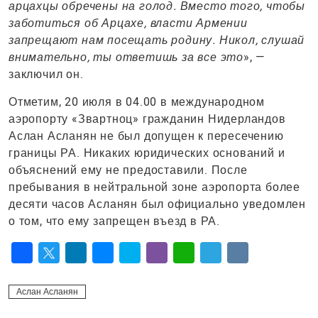
арцахцы обречены на голод. Вместо того, чтобы
заботиться об Арцахе, власти Армении
запрещают нам посещать родину. Никол, слушай
внимательно, ты ответишь за все это
», —
заключил он.
Отметим, 20 июля в 04.00 в международном
аэропорту «Звартноц» гражданин Нидерландов
Аслан Асланян не был допущен к пересечению
границы РА. Никаких юридических оснований и
объяснений ему не предоставили. После
пребывания в нейтральной зоне аэропорта более
десяти часов Асланян был официально уведомлен
о том, что ему запрещен въезд в РА.
Facebook
Twitter
LinkedIn
Messenger
Skype
Viber
WhatsApp
Telegram
VK
Аслан Асланян