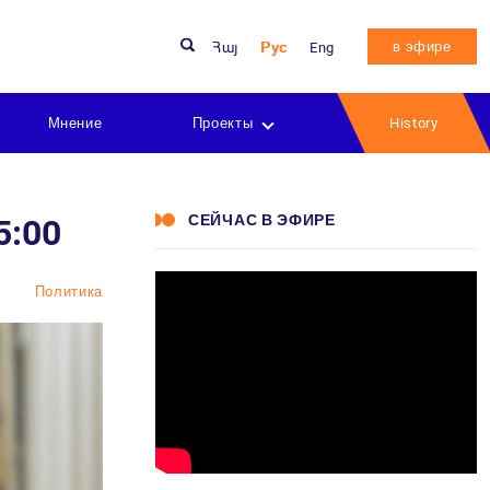
в эфире
Հայ
Рус
Eng
Мнение
Проекты
History
СЕЙЧАС В ЭФИРЕ
5:00
Политика