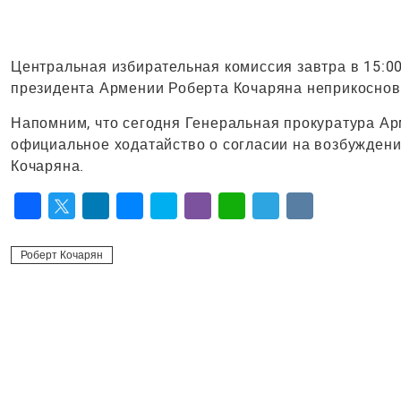
Центральная избирательная комиссия завтра в 15:0
президента Армении Роберта Кочаряна неприкоснов
Напомним, что сегодня Генеральная прокуратура А
официальное ходатайство о согласии на возбуждени
Кочаряна.
Facebook
Twitter
LinkedIn
Messenger
Skype
Viber
WhatsApp
Telegram
VK
Роберт Кочарян