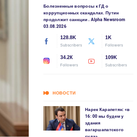
Болезненные вопросы к ГД о
коррупционных скандалах. Путин
продолжит санкции․ Alpha Newsroom
03.08.2026
128.8K
1K
Subscribers
Followers
34.2К
109K
Followers
Subscribers
НОВОСТИ
Нарек Карапетян: «в
16: 00 мы будем у
здания
вагаршапатского
суда»