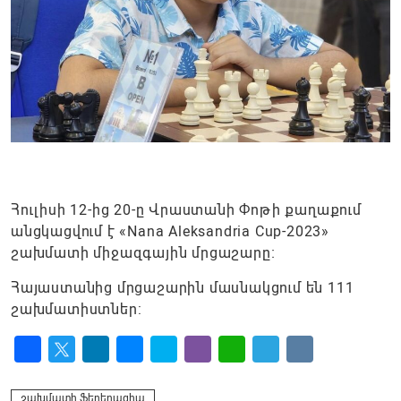
Հուլիսի 12-ից 20-ը Վրաստանի Փոթի քաղաքում
անցկացվում է «Nana Aleksandria Cup-2023»
շախմատի միջազգային մրցաշարը։
Հայաստանից մրցաշարին մասնակցում են 111
շախմատիստներ:
Facebook
Twitter
LinkedIn
Messenger
Skype
Viber
WhatsApp
Telegram
VK
շախմատի ֆեդերացիա