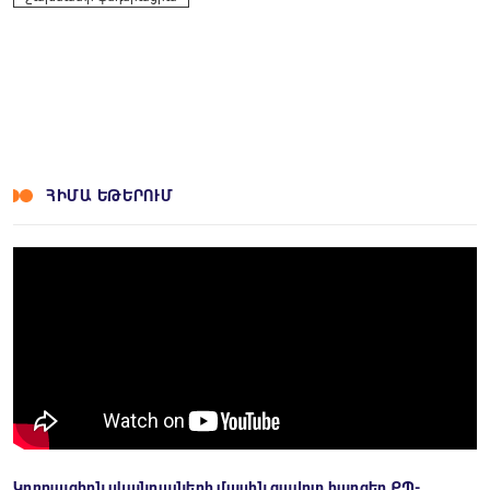
ՀԻՄԱ ԵԹԵՐՈՒՄ
Կոռուպցիոն սկանդալների մասին ցավոտ հարցեր ՔՊ-