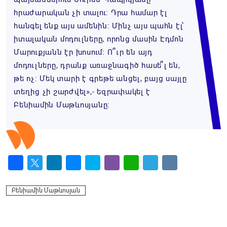
հրաժարական չի տալու։ Դրա համար էլ
հանգել ենք այս ամենին։ Մինչ այս պահն էլ՝
իտալական մոդուլները, որոնց մասին Էդմոն
Մարուքյանն էր խոսում։ Ո՞ւր են այդ
մոդուլները, դրանք առաջնագիծ հասե՞լ են,
թե ոչ։ Մեկ տարի է գրեթե անցել, բայց սայլը
տեղից չի շարժվել»,- եզրափակել է
Բենիամին Մաթևոսյանը։
Facebook
Twitter
LinkedIn
Messenger
Skype
Viber
WhatsApp
Telegram
VK
Բենիամին Մաթևոսյան