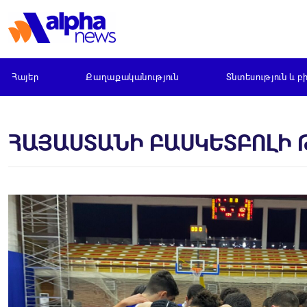
Հայեր
Քաղաքականություն
Տնտեսություն և բ
ՀԱՅԱՍՏԱՆԻ ԲԱՍԿԵՏԲՈԼԻ