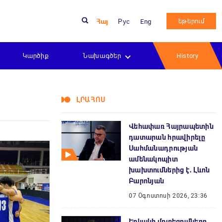
եթերում
Հայ
Рус
Eng
Կարծիք
Նախագծեր
History
ԼՐԱՀՈՍ
Վեհափառ Հայրապետին
դատարան հրավիրելը
Սահմանադրության
ամենակոպիտ
խախտումներից է․ Լևոն
Բարոնյան
07 Օգոստոսի 2026, 23:36
Երկակի մոտեցումները