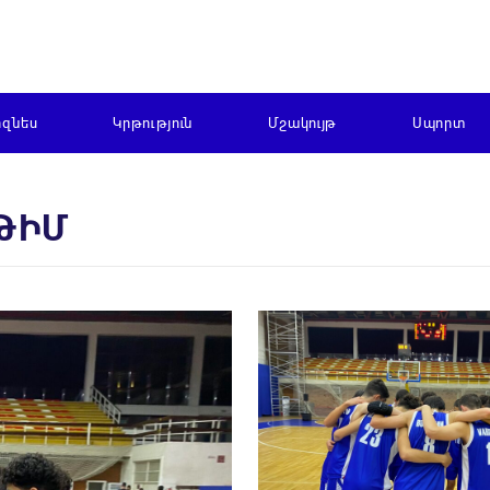
իզնես
Կրթություն
Մշակույթ
Սպորտ
 ԹԻՄ