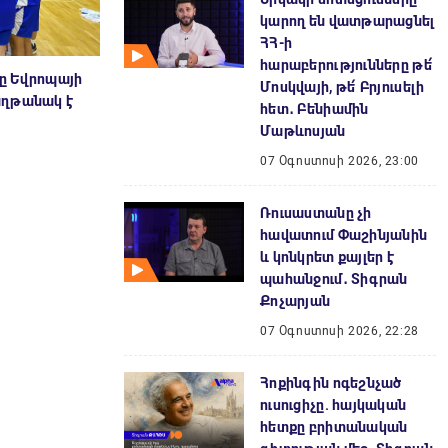
կարող են վատթարացնել
ՀՀ-ի
հարաբերությունները թե՛
ը Եվրոպայի
Մոսկվայի, թե՛ Բրյուսելի
աղթանակ է
հետ․ Բենիամին
Մաթևոսյան
07 Օգոստոսի 2026, 23:00
Ռուսաստանը չի
հավատում Փաշինյանին
և կոնկրետ քայլեր է
պահանջում․ Տիգրան
Քոչարյան
07 Օգոստոսի 2026, 22:28
Հոքինգին ոգեշնչած
ուսուցիչը. հայկական
հետքը բրիտանական