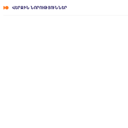
ՎԵՐՋԻՆ ՆՈՐՈՒԹՅՈՒՆՆԵՐ