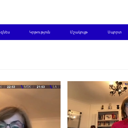
իզնես
Կրթություն
Մշակույթ
Սպորտ