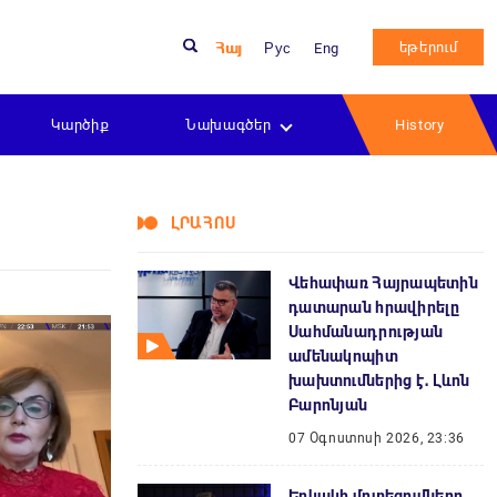
եթերում
Հայ
Рус
Eng
Կարծիք
Նախագծեր
History
ԼՐԱՀՈՍ
Վեհափառ Հայրապետին
դատարան հրավիրելը
Սահմանադրության
ամենակոպիտ
խախտումներից է․ Լևոն
Բարոնյան
07 Օգոստոսի 2026, 23:36
Երկակի մոտեցումները