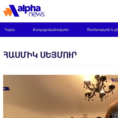
Հայեր
Քաղաքականություն
Տնտեսություն և բ
ՀԱՍՄԻԿ ՍԵՅՄՈՒՐ