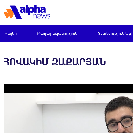
Հայեր
Քաղաքականություն
Տնտեսություն և բ
ՀՈՎԱԿԻՄ ԶԱՔԱՐՅԱՆ