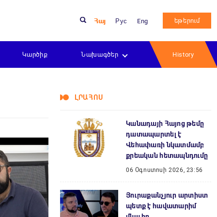
եթերում
Հայ
Рус
Eng
Կարծիք
Նախագծեր
History
ԼՐԱՀՈՍ
Կանադայի Հայոց թեմը
դատապարտել է
Վեհափառի նկատմամբ
քրեական հետապնդումը
06 Օգոստոսի 2026, 23:56
Յուրաքանչյուր արտիստ
պետք է հավատարիմ
մնա իր