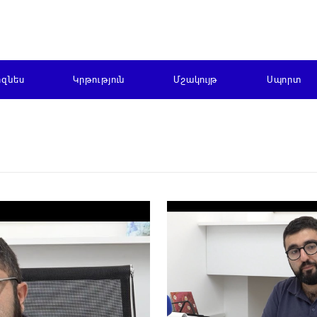
իզնես
Կրթություն
Մշակույթ
Սպորտ