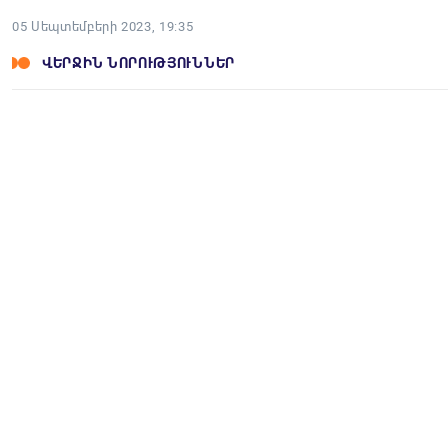
05 Սեպտեմբերի 2023, 19:35
ՎԵՐՋԻՆ ՆՈՐՈՒԹՅՈՒՆՆԵՐ