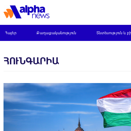
Հայեր
Քաղաքականություն
Տնտեսություն և բ
ՀՈՒՆԳԱՐԻԱ