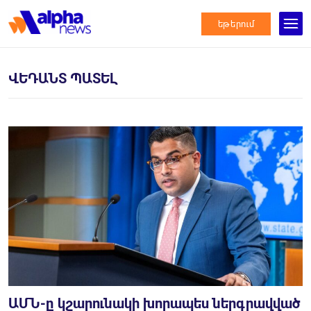
եթերում
ՎԵԴԱՆՏ ՊԱՏԵԼ
ԱՄՆ-ը կշարունակի խորապես ներգրավված