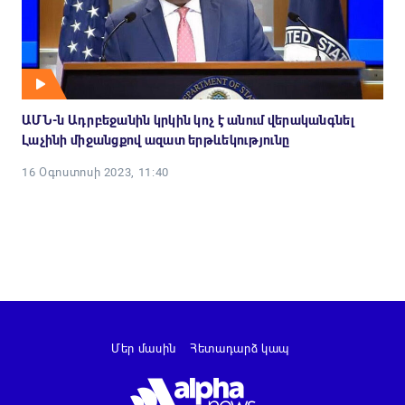
ԱՄՆ-ն Ադրբեջանին կրկին կոչ է անում վերականգնել
Լաչինի միջանցքով ազատ երթևեկությունը
16 Օգոստոսի 2023, 11:40
Մեր մասին
Հետադարձ կապ