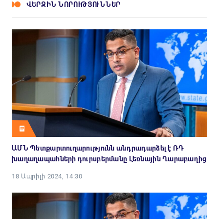
ՎԵՐՋԻՆ ՆՈՐՈՒԹՅՈՒՆՆԵՐ
ԱՄՆ Պետքարտուղարությունն անդրադարձել է ՌԴ
խաղաղապահների դուրսբերմանը Լեռնային Ղարաբաղից
18 Ապրիլի 2024, 14:30