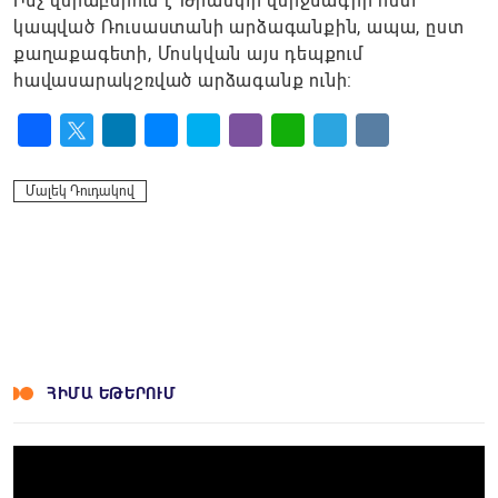
Ինչ վերաբերում է Թրամփի վերջնագրի հետ
կապված Ռուսաստանի արձագանքին, ապա, ըստ
քաղաքագետի, Մոսկվան այս դեպքում
հավասարակշռված արձագանք ունի:
Facebook
Twitter
LinkedIn
Messenger
Skype
Viber
WhatsApp
Telegram
VK
Մալեկ Դուդակով
ՀԻՄԱ ԵԹԵՐՈՒՄ